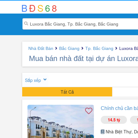
B
Đ
S
6
8
Nhà Đất Bán
Bắc Giang
Tp. Bắc Giang
Luxora B
Mua bán nhà đất tại dự án Luxor
Sắp xếp
Tất Cả
Chính chủ cần bá
14.5 tỷ
Nhà Biệt Thự, D