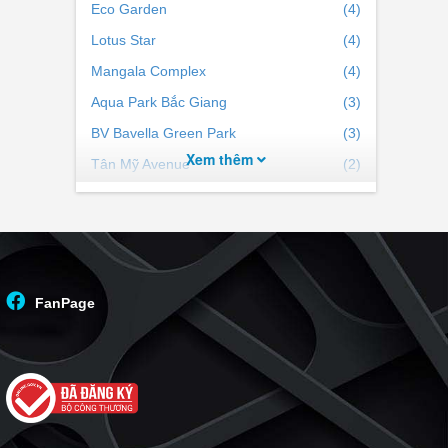
Eco Garden
(4)
Lotus Star
(4)
Mangala Complex
(4)
Aqua Park Bắc Giang
(3)
BV Bavella Green Park
(3)
Xem thêm
Tân Mỹ Avenue
(2)
Green City
(2)
Danko Riverside
(2)
Parc Ville Bắc Giang
(2)
Chung cư Thiên Ân Central
(2)
FanPage
Vinhomes Sky Park
(2)
Luxora Bắc Giang
(1)
The Interone
(1)
MasCity Bắc Giang
(1)
Ecolife Retreat
(1)