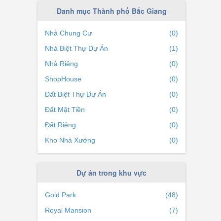
àu và
Xã Song Khê
(0)
Danh mục Thành phố Bắc Giang
Phường Trần Phú
(0)
Nhà Chung Cư
(0)
ra Bắc
Xã Song Mai
(0)
Nhà Biệt Thự Dự Án
(1)
Xã Tân Mỹ
(0)
Nhà Riêng
(0)
ShopHouse
(0)
để dễ
Đất Biệt Thự Dự Án
(0)
Đất Mặt Tiền
(0)
Đất Riêng
(0)
Kho Nhà Xưởng
(0)
Dự án trong khu vực
Gold Park
(48)
Royal Mansion
(7)