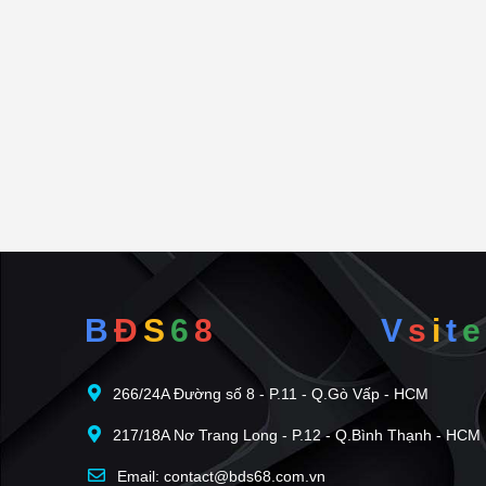
Mua bán nhà đất dự án Luxora Bắc Giang diện t
Mua bán nhà đất dự án Luxora Bắc Giang diện t
B
Đ
S
6
8
V
s
i
t
e
266/24A Đường số 8 - P.11 - Q.Gò Vấp - HCM
217/18A Nơ Trang Long - P.12 - Q.Bình Thạnh - HCM
Email: contact@bds68.com.vn