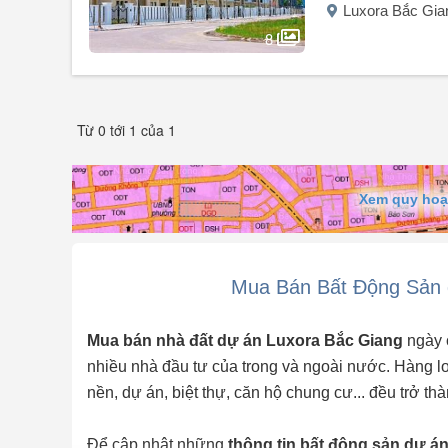
Luxora Bắc Gia
8
Người đăng:
Phương Hơn
(4 tin đăng)
Chính chủ cần bán nhà ở trung tâm Bắc Ninh mới.
Từ 0 tới 1 của 1
Nhà 4 tầng 1 tum diện tích 111m² mặt tiền 6m.
Nằm ngay lõi KĐT phía Nam phường Bắc Giang, vị trí đượ
Điểm vàng tạo dòng tiền & tăng giá: Sát hơn 1.000 căn 
Cách GO! Bắc Giang 700m.
Xem quy hoạc
Cách Aeon Mall chỉ 800m.
Gần nhà thi đấu, khu biệt thự triệu đô.
Phù hợp mở showroom, văn phòng, nhà hàng, café, cho 
Căn mặt tiền ...
Mua Bán Bất Động Sản 
Mua bán nhà đất dự án Luxora Bắc Giang
ngày 
nhiều nhà đầu tư của trong và ngoài nước. Hàng loạ
nền, dự án, biệt thự, căn hộ chung cư... đều trở t
Để cập nhật những
thông tin bất động sản dự á