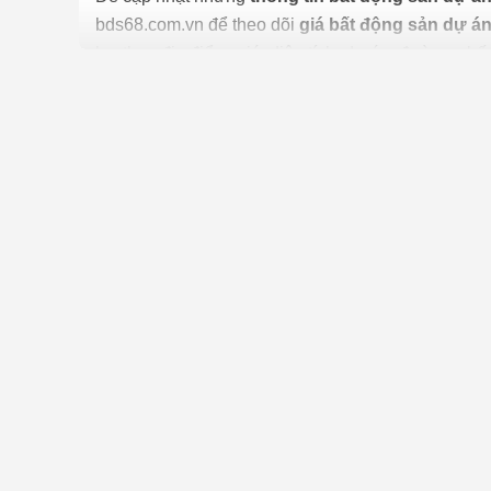
bds68.com.vn để theo dõi
giá bất động sản dự á
lọc theo địa điểm, giá, diện tích, dự án, đường p
tính năng gợi ý những
batdongsan
liền kề cùng mứ
Việc
mua bán nhà đất dự án Luxora Bắc Giang
t
điểm sau đây:
✅ Vấn đề pháp lý tại dự án Luxora Bắc Giang: Nên
cần lưu ý vấn đề tranh chấp và nợ thế chấp của B
✅ Thông tin quy hoạch tại dự án Luxora Bắc Giang:
mua phải nhà cửa, đất đai vướng vào quy hoạch t
trường ở quận/huyện hay bộ phận một cửa của UBN
✅ Vị trí và các yếu tố phong thủy: Vị trí là một tr
tương lai tại dự án Luxora Bắc Giang. Những vị trí t
như: chợ, trường học, trung tâm thương mại, bệnh
góp phần mang vận may cũng như sức khỏe, tiền tà
✅ Tìm hiểu môi trường cư dân xung quanh: Dù là đị