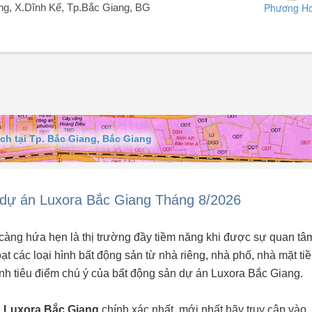
Phương H
ng, X.Dĩnh Kế, Tp.Bắc Giang, BG
c giới đầu tư săn tìm.
hộ chung cư.
h tại Tp. Bắc Giang, Bắc Giang
thuê.
dự án Luxora Bắc Giang Tháng 8/2026
càng hứa hẹn là thị trường đầy tiềm năng khi được sự quan tâ
t các loại hình bất động sản từ nhà riêng, nhà phố, nhà mặt tiề
hành tiêu điểm chú ý của bất động sản dự án Luxora Bắc Giang.
n Luxora Bắc Giang
chính xác nhất, mới nhất hãy truy cập vào