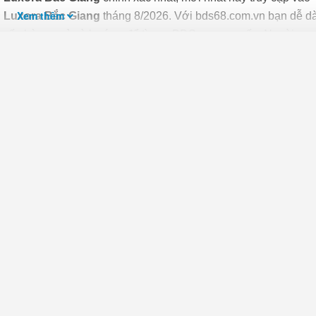
Xem thêm
n Luxora Bắc Giang
tháng 8/2026. Với bds68.com.vn bạn dễ d
hố, số phòng ngủ và hướng để tìm ra BĐS mong muốn. Ngoài ra v
c giá giúp bạn dễ dàng tìm ra chính chủ của BĐS.
rở nên dễ dàng, thuận tiện và an toàn hơn, người mua cần chú
 mua những bđs có đầy đủ giấy tờ, tránh mua nhà qua giấy tay
ĐS.
 Việc này có thể mất thời gian nhưng nhất định phải làm, để tr
reo. Bạn cần mang bản photo sổ đỏ đến Phòng Tài nguyên môi
D quận, huyện nơi bất động sản toạ lạc.
ong nhưng yếu tố hàng đầu
quyết định giá nhà
hiện tại và giá nhà
huận lợi về mặt giao thông, gần nhiều tiện ích và dịch vụ thiết 
 viện, công viên, nhà văn hóa… Phong thủy cũng là yếu tố quan
i của người trong gia đình
nh cư lâu dài, hay chỉ là mua lại kinh doanh thì khu dân cư nơ