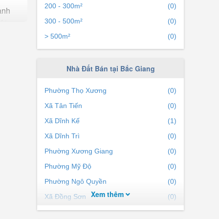
200 - 300m²
(0)
ành
300 - 500m²
(0)
ới
> 500m²
(0)
 ý các
Nhà Đất Bán tại Bắc Giang
Phường Thọ Xương
(0)
 và
Xã Tân Tiến
(0)
Xã Dĩnh Kế
(1)
ánh
Xã Dĩnh Trì
(0)
Phường Xương Giang
(0)
 trong
Phường Mỹ Độ
(0)
yếu
Phường Ngô Quyền
(0)
 trọng
Xem thêm
Xã Đồng Sơn
(0)
Xã Đa Mai
(0)
i đó