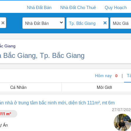
Nhà Đất Bán
Nhà Đất Cho Thuê
Quy Hoạch
Nhà Đất Bán
Tp. Bắc Giang
Mức Giá
ắc Giang
a Bắc Giang, Tp. Bắc Giang
Hôm nay
0
|
T
Cá Nhân
Môi Giới
n nhà ở trung tâm bắc ninh mới, diện tích 111m², mt 6m
27/07/202
111 m²
ự Án