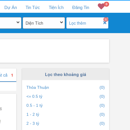
0
Dự Án
Tin Tức
Tiện Ích
Đăng Tin
1
Diện Tích
Lọc thêm
Lọc theo khoảng giá
ất cả
1
Thỏa Thuận
(0)
<= 0.5 tỷ
(0)
0.5 - 1 tỷ
(0)
6
1 - 2 tỷ
(0)
2 - 3 tỷ
(0)