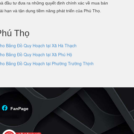
 nhà đầu tư đưa ra những quyết định chính xác về mua bán
dài hạn và tận dụng tiềm năng phát triển của Phú Thọ.
Phú Thọ
ho Bảng Đồ Quy Hoạch tại Xã Hà Thạch
ho Bảng Đồ Quy Hoạch tại Xã Phú Hộ
ho Bảng Đồ Quy Hoạch tại Phường Trường Thịnh
FanPage