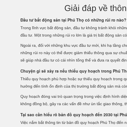
Giải đáp về thô
Đầu tư bất động sản tại Phú Thọ có những rủi ro nào?
Trong lĩnh vực bất động sản, đầu tư không tránh khỏi nhữn
đầu tư. Một trong những rủi ro lớn là giá trị bất động sản c
Ngoài ra, đối với những khu vực đầu tư mới, khi hạ tầng ch
những rủi ro này có thể được giảm thiểu thông qua sự chuẩn
sẽ giúp nhà đầu tư có cái nhìn tổng thể và đưa ra quyết đị
Chuyện gì sẽ xảy ra nếu thiếu quy hoạch trong Phú T
Thiếu quy hoạch phù hợp hoặc sự thiếu quy hoạch trong quá 
hưởng đến tính ổn định của thị trường bất động sản mà còn
Quy hoạch đóng vai trò quan trọng trong việc định hình di
không đồng bộ, gây ra các vấn đề như ùn tắc giao thông, t
Tại sao cần hiểu rõ bản đồ quy hoạch đến 2030 tại Ph
Việc nắm bắt thông tin từ bản đồ quy hoạch Phú Thọ đến n