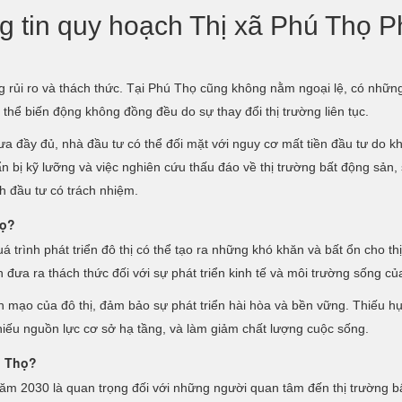
ng tin quy hoạch Thị xã Phú Thọ 
g rủi ro và thách thức. Tại Phú Thọ cũng không nằm ngoại lệ, có nhữn
ó thể biến động không đồng đều do sự thay đổi thị trường liên tục.
ưa đầy đủ, nhà đầu tư có thể đối mặt với nguy cơ mất tiền đầu tư do kh
 bị kỹ lưỡng và việc nghiên cứu thấu đáo về thị trường bất động sản, 
nh đầu tư có trách nhiệm.
họ?
trình phát triển đô thị có thể tạo ra những khó khăn và bất ổn cho th
 đưa ra thách thức đối với sự phát triển kinh tế và môi trường sống c
ện mạo của đô thị, đảm bảo sự phát triển hài hòa và bền vững. Thiếu hụ
hiếu nguồn lực cơ sở hạ tầng, và làm giảm chất lượng cuộc sống.
ú Thọ?
ăm 2030 là quan trọng đối với những người quan tâm đến thị trường bấ