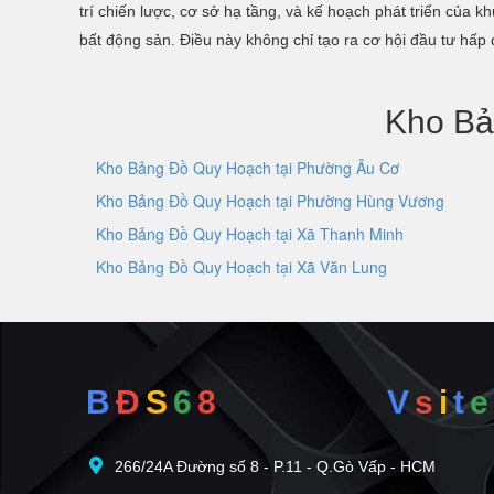
trí chiến lược, cơ sở hạ tầng, và kế hoạch phát triển của
bất động sản. Điều này không chỉ tạo ra cơ hội đầu tư hấp 
Kho Bả
Kho Bảng Đồ Quy Hoạch tại Phường Âu Cơ
Kho Bảng Đồ Quy Hoạch tại Phường Hùng Vương
Kho Bảng Đồ Quy Hoạch tại Xã Thanh Minh
Kho Bảng Đồ Quy Hoạch tại Xã Văn Lung
B
Đ
S
6
8
V
s
i
t
e
266/24A Đường số 8 - P.11 - Q.Gò Vấp - HCM