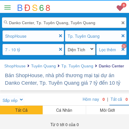
B
Đ
S
6
8
0
ShopHouse
Tp. Tuyên Quang
1
7 - 10 tỷ
Diện Tích
Lọc thêm
ShopHouse
Tuyên Quang
Tp. Tuyên Quang
Danko Center
Bán ShopHouse, nhà phố thương mại tại dự án
Danko Center, Tp. Tuyên Quang giá 7 tỷ đến 10 tỷ
Hôm nay
0
|
Tất cả
0
Sắp xếp
Tất Cả
Cá Nhân
Môi Giới
Từ 0 tới 0 của 0