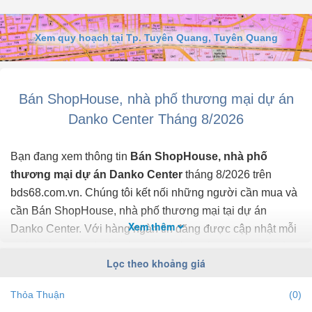
Xem quy hoạch tại Tp. Tuyên Quang, Tuyên Quang
Bán ShopHouse, nhà phố thương mại dự án
Danko Center Tháng 8/2026
Bạn đang xem thông tin
Bán ShopHouse, nhà phố
thương mại dự án Danko Center
tháng 8/2026 trên
bds68.com.vn. Chúng tôi kết nối những người cần mua và
cần Bán ShopHouse, nhà phố thương mại tại dự án
Xem thêm
Danko Center. Với hàng ngàn tin đăng được cập nhật mỗi
phút, thông tin giá cả chính xác, mới nhất, nhanh nhất và
Lọc theo khoảng giá
đầy đủ nhất.
Thỏa Thuận
(0)
Bạn dễ dành lọc tin đăng Bán ShopHouse, nhà phố