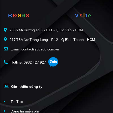
B
Đ
S
6
8
V
s
i
t
e
266/24A Đường số 8 - P.11 - Q.Gò Vấp - HCM
217/18A Nơ Trang Long - P.12 - Q.Bình Thạnh - HCM
Email: contact@bds68.com.vn
Hotline: 0982 427 927
Giới thiệu công ty
Tin Tức
Đăng tin miễn phí